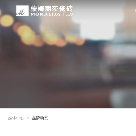
关于我们
装修设计
产品中心
无忧服务
媒体中心
工程案例
品牌介绍
家装案例
无极·石界
授权门店
品牌动态
公装案例
发展历程
全景合集
门店服务
产品解码
战略合作
蒙娜丽莎瓷砖品牌隶属蒙娜丽莎集团有
蒙娜丽莎陶瓷砖、陶瓷大板、岩板多种
蒙娜丽莎「無極·石界」系列遵循“无界
蒙娜丽莎在全国拥有超过4000家专
蒙娜丽莎的微笑作为营销服务的核心精
以完善的房地产战略合作管理体系，为
资质荣誉
家装指南
网络商城
集团新闻
生活空间，产品涵盖陶瓷砖和陶瓷薄板
套家装案例的应用展示，为大家提供参
计蓝本，融合当代的材料应用美学，以
费者带来更多的消费与体验场景。与此
服务所带来的精神回报，满足人们多样
务，为陶瓷行业和房地产企业的战略合
莎”的品牌发展理念，将蒙娜丽莎的微
规、重构空间法则，实现情绪空间的无
服务”体系以及“密缝铺贴”系统，全面
科研实力
网销声明
供应商招募
的同时，享受高品质的服务所带来的精
无极的生活空间。
烦恼，实现无忧省心焕新家。
行业地位
铺贴指导
瓷砖百科
媒体中心
>
品牌动态