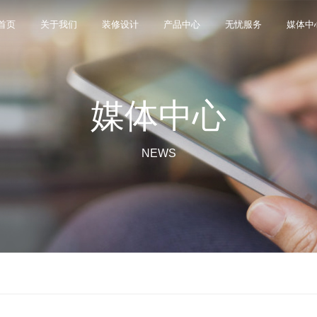
首页
关于我们
装修设计
产品中心
无忧服务
媒体中
媒体中心
限公司，品牌商标注册于2000年，专注于美化建筑和
品类，构建起瓷砖产品全屋定制应用体系，通过上万
与本真”的设计主旨，甄选全球珍稀的天然原石作为设
卖店和营销网点，打通了线上线下的营销服务渠道，为消
神，使顾客在感受艺术化产品的同时，享受高品质的
超百家房地产企业和千万业主提供优质的产品与服
、大板、岩板等品类，秉承“每个家 都值得拥有蒙娜丽
考和选择。
多纹理设计、多质感工艺、多规格的动态组合打破常
同时，蒙娜丽莎对服务体系进行全新升级，推出“微笑
的生活方式需求。
作业务树立典范。
NEWS
笑作为营销服务的核心精神，使顾客在感受艺术化产品
限表达，为人们提供源源不断的美学灵感，创造无界
打通陶瓷大板岩板销售的“最后一公里”，解决消费者家装
神回报，满足人们多样的生活方式需求。