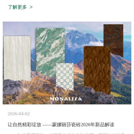
再度入选佛山建材专利富豪榜第一梯队，集团知识产权负责
了解更多
人获评优秀 IP 经理人。现场同步发布《建材类行业专利发展
趋势分析报告》，报告从专利储备、高价值专利转化、标准
建设多维度肯定蒙娜丽莎近年知识产权全链条建设成果。自
榜单开设以来，蒙娜丽莎已连续多年稳居佛山建材专利富豪
榜，成为佛山建陶领域知识产权标杆企业。
2026-04-02
让自然精彩绽放 ——蒙娜丽莎瓷砖2026年新品解读