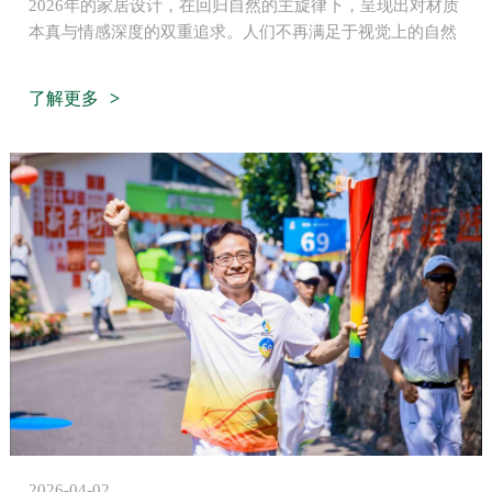
2026年的家居设计，在回归自然的主旋律下，呈现出对材质
本真与情感深度的双重追求。人们不再满足于视觉上的自然
意象，而是执着于追求材质的真实触感与细腻肌理，力求复
刻升华自然的原生质感。无论是原始肌理的再现、复合材质
了解更多
的创新，还是编织纹理的复兴，其核心都在于摒弃工业化的
同质复刻，转而对自然生长痕迹进行细腻还原，让设计超越
视觉装饰，成为承载温度、情感与生命记忆的深度表达。
2026-04-02