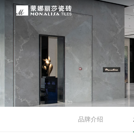
关于我们
装修设计
产品中心
无忧服务
媒体中心
工程案例
品牌介绍
家装案例
无极·石界
授权门店
品牌动态
公装案例
发展历程
全景合集
门店服务
产品解码
战略合作
蒙娜丽莎瓷砖品牌隶属蒙娜丽莎集团有
蒙娜丽莎陶瓷砖、陶瓷大板、岩板多种
蒙娜丽莎「無極·石界」系列遵循“无
蒙娜丽莎在全国拥有超过4000家专
蒙娜丽莎的微笑作为营销服务的核心精
以完善的房地产战略合作管理体系，为
资质荣誉
家装指南
网络商城
集团新闻
生活空间，产品涵盖陶瓷砖和陶瓷薄板
套家装案例的应用展示，为大家提供参
计蓝本，融合当代的材料应用美学，以
费者带来更多的消费与体验场景。与此
服务所带来的精神回报，满足人们多样
务，为陶瓷行业和房地产企业的战略合
莎”的品牌发展理念，将蒙娜丽莎的微
规、重构空间法则，实现情绪空间的无
服务”体系以及“密缝铺贴”系统，全面
科研实力
网销声明
供应商招募
的同时，享受高品质的服务所带来的精
无极的生活空间。
装烦恼，实现无忧省心焕新家。
行业地位
铺贴指导
瓷砖百科
品牌介绍