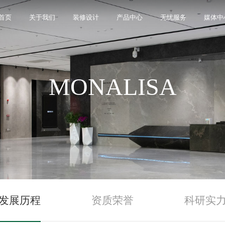
首页
关于我们
装修设计
产品中心
无忧服务
媒体中
MONALISA
限公司，品牌商标注册于2000年，专注于美化建筑和
品类，构建起瓷砖产品全屋定制应用体系，通过上万
界与本真”的设计主旨，甄选全球珍稀的天然原石作为设
卖店和营销网点，打通了线上线下的营销服务渠道，为消
神，使顾客在感受艺术化产品的同时，享受高品质的
超百家房地产企业和千万业主提供优质的产品与服
、大板、岩板等品类，秉承“每个家 都值得拥有蒙娜丽
考和选择。
多纹理设计、多质感工艺、多规格的动态组合打破常
同时，蒙娜丽莎对服务体系进行全新升级，推出“微笑
的生活方式需求。
作业务树立典范。
笑作为营销服务的核心精神，使顾客在感受艺术化产品
限表达，为人们提供源源不断的美学灵感，创造无界
打通陶瓷大板岩板销售的“最后一公里”，解决消费者家
神回报，满足人们多样的生活方式需求。
发展历程
资质荣誉
科研实