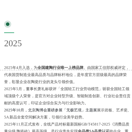
2025
2025年4月入选，为
全国建陶行业唯一上榜品牌
。由国家工信部权威评定，
代表国货制造业最高品质与品牌标杆地位，是年度官方层级最高的品牌荣
誉，彰显企业在陶瓷行业的龙头引领价值。
2025年5月，董事长萧礼标获评「全国轻工行业劳动模范」
斩获全国轻工领
域顶级个人荣誉，是官方对企业转型升级、智能制造创新、行业社会责任贡
献的高度认可，印证企业综合实力与行业影响力。
2025年10月，
北京陶博会重磅参展「无极艺境」主题展
展示岩板、艺术瓷、
5A 新品全套空间解决方案，引领行业美学趋势
。
2025年11月正式发布，全线产品对标最新国标GB/T45817-2025《消费品质
量分级 陶瓷砖》最高等级，是行业率先实现
全品类5A品质认证
的企业，重