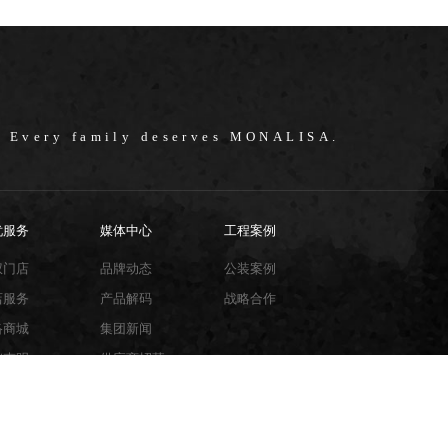
/ Every family deserves MONALISA.
忧服务
媒体中心
工程案例
权门店
品牌动态
公装案例
店服务
产品解码
战略合作
络商城
集团新闻
销声明
供应商招募
贴指导
砖百科