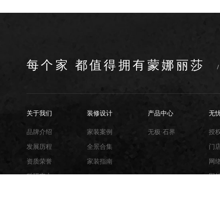
每个家 都值得拥有蒙娜丽莎
关于我们
装修设计
产品中心
无
品牌介绍
家装案例
无极·石界
授
发展历程
全景合集
门
资质荣誉
家装指南
网
科研实力
网
行业地位
铺
瓷