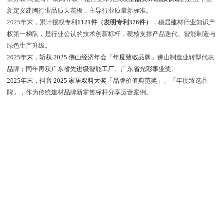
新定义建陶行业品质天花板，主导行业质量新标准。
2025年末，累计授权专利
1121件（发明专利376件）
，稳居建材行业知识产
权第一梯队，是行业公认的技术创新标杆，硬核支撑产品迭代、智能制造与
绿色生产升级。
2025年末，
斩获 2025 佛山经济年会「年度致敬品牌」
佛山制造业转型代表
品牌；同年再获
广东省先进级智能工厂、广东省光彩事业奖
。
2025年
末
，
抖音 2025 家居双料大奖
「
品牌价值典范奖
」
、
「
年度臻选品
牌
」
，作为传统建材品牌新零售标杆分享运营案例。