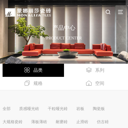
产品中心
PRODUCT CENTER
品类
系列
规格
空间
全部
质感哑光砖
干粒哑光砖
岩板
陶瓷板
大规格瓷砖
薄板薄砖
耐磨砖
止滑砖
仿古砖