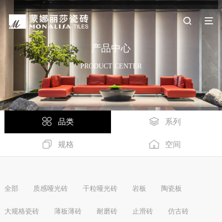
产品中心
PRODUCT CENTER
品类
系列
规格
空间
全部
质感哑光砖
干粒哑光砖
岩板
陶瓷板
大规格瓷砖
薄板薄砖
耐磨砖
止滑砖
仿古砖