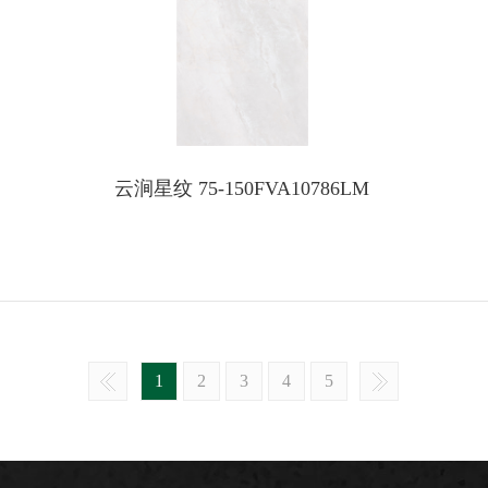
云涧星纹 75-150FVA10786LM
1
2
3
4
5