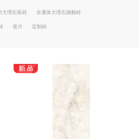
仿大理石瓷砖
全通体大理石抛釉砖
砖
瓷片
定制砖