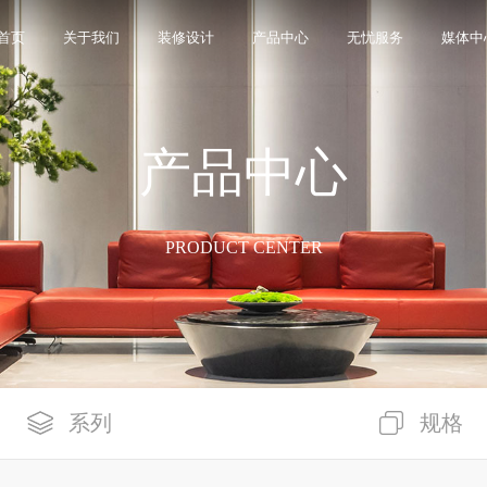
首页
关于我们
装修设计
产品中心
无忧服务
媒体中
产品中心
限公司，品牌商标注册于2000年，专注于美化建筑和
品类，构建起瓷砖产品全屋定制应用体系，通过上万
界与本真”的设计主旨，甄选全球珍稀的天然原石作为设
卖店和营销网点，打通了线上线下的营销服务渠道，为消
神，使顾客在感受艺术化产品的同时，享受高品质的
超百家房地产企业和千万业主提供优质的产品与服
、大板、岩板等品类，秉承“每个家 都值得拥有蒙娜丽
考和选择。
多纹理设计、多质感工艺、多规格的动态组合打破常
同时，蒙娜丽莎对服务体系进行全新升级，推出“微笑
的生活方式需求。
作业务树立典范。
笑作为营销服务的核心精神，使顾客在感受艺术化产品
限表达，为人们提供源源不断的美学灵感，创造无界
打通陶瓷大板岩板销售的“最后一公里”，解决消费者家
PRODUCT CENTER
神回报，满足人们多样的生活方式需求。
系列
规格