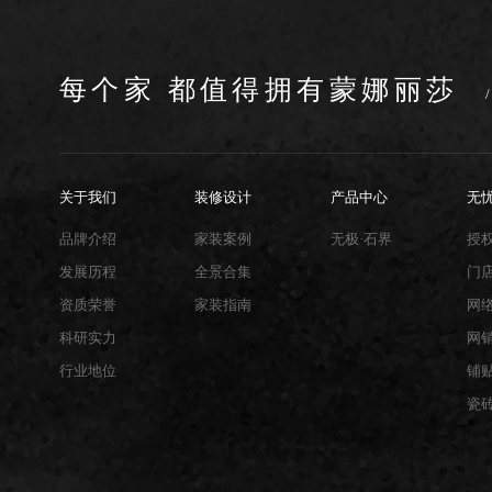
每个家 都值得拥有蒙娜丽莎
关于我们
装修设计
产品中心
无
品牌介绍
家装案例
无极·石界
授
发展历程
全景合集
门
资质荣誉
家装指南
网
科研实力
网
行业地位
铺
瓷