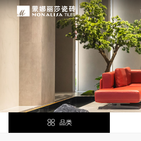
关于我们
装修设计
产品中心
无忧服务
媒体中心
工程案例
品牌介绍
家装案例
无极·石界
授权门店
品牌动态
公装案例
发展历程
全景合集
门店服务
产品解码
战略合作
蒙娜丽莎瓷砖品牌隶属蒙娜丽莎集团有
蒙娜丽莎陶瓷砖、陶瓷大板、岩板多种
蒙娜丽莎「無極·石界」系列遵循“无
蒙娜丽莎在全国拥有超过4000家专
蒙娜丽莎的微笑作为营销服务的核心精
以完善的房地产战略合作管理体系，为
资质荣誉
家装指南
网络商城
集团新闻
生活空间，产品涵盖陶瓷砖和陶瓷薄板
套家装案例的应用展示，为大家提供参
计蓝本，融合当代的材料应用美学，以
费者带来更多的消费与体验场景。与此
服务所带来的精神回报，满足人们多样
务，为陶瓷行业和房地产企业的战略合
莎”的品牌发展理念，将蒙娜丽莎的微
规、重构空间法则，实现情绪空间的无
服务”体系以及“密缝铺贴”系统，全面
科研实力
网销声明
供应商招募
的同时，享受高品质的服务所带来的精
无极的生活空间。
装烦恼，实现无忧省心焕新家。
行业地位
铺贴指导
瓷砖百科
品类