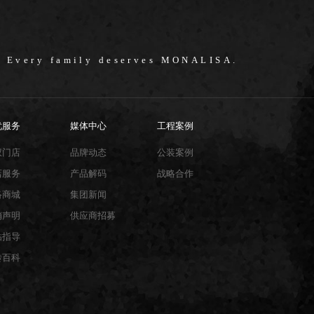
/ Every family deserves MONALISA.
忧服务
媒体中心
工程案例
权门店
品牌动态
公装案例
店服务
产品解码
战略合作
络商城
集团新闻
销声明
供应商招募
贴指导
砖百科