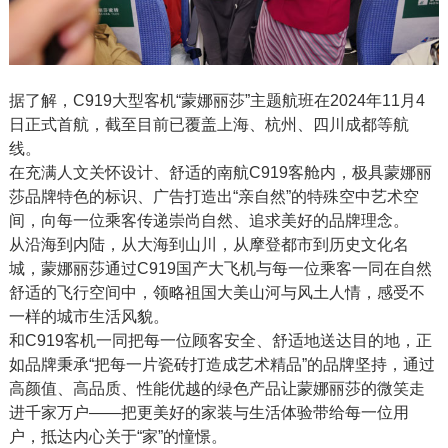
据了解，C919大型客机“蒙娜丽莎”主题航班在2024年11月4
日正式首航，截至目前已覆盖上海、杭州、四川成都等航
线。
在充满人文关怀设计、舒适的南航C919客舱内，极具蒙娜丽
莎品牌特色的标识、广告打造出“亲自然”的特殊空中艺术空
间，向每一位乘客传递崇尚自然、追求美好的品牌理念。
从沿海到内陆，从大海到山川，从摩登都市到历史文化名
城，蒙娜丽莎通过C919国产大飞机与每一位乘客一同在自然
舒适的飞行空间中，领略祖国大美山河与风土人情，感受不
一样的城市生活风貌。
和C919客机一同把每一位顾客安全、舒适地送达目的地，正
如品牌秉承“把每一片瓷砖打造成艺术精品”的品牌坚持，通过
高颜值、高品质、性能优越的绿色产品让蒙娜丽莎的微笑走
进千家万户——把更美好的家装与生活体验带给每一位用
户，抵达内心关于“家”的憧憬。