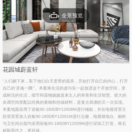
全景预览
花园城蔚蓝轩
“人们躺下来，取下他们白天里带的面具，开始打开自己的内心，打开
自己的‘灵魂一隅’”。本案将生活的虚与实一起放进这个开放空间，变
成鲜活的生活，细节和器物娓娓道来主人的审美和生活智慧。偌大的
灰调空间里配以经典的黄铜和丝绒材料，是复古风潮的又一次实现。
本案地面采用了岩板90-180DBY12008M进行铺贴，并在电视背景主
卧室背景加入岩板90-180DBY12001M进行点缀，电视墙地台、橱柜
与卫生间台面均采用岩板90-180DBY12009M进行深加工打造，将石
材取而代之，更环保。