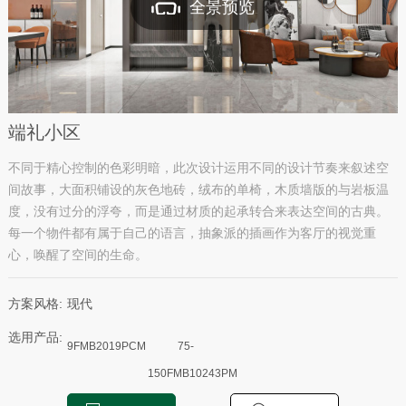
全景预览
端礼小区
不同于精心控制的色彩明暗，此次设计运用不同的设计节奏来叙述空
间故事，大面积铺设的灰色地砖，绒布的单椅，木质墙版的与岩板温
度，没有过分的浮夸，而是通过材质的起承转合来表达空间的古典。
每一个物件都有属于自己的语言，抽象派的插画作为客厅的视觉重
心，唤醒了空间的生命。
方案风格:
现代
选用产品:
9FMB2019PCM
75-
150FMB10243PM