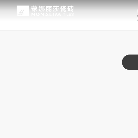
关于我们
装修设计
产品中心
无忧服务
媒体中心
工程案例
品牌介绍
家装案例
无极·石界
授权门店
品牌动态
公装案例
发展历程
全景合集
门店服务
产品解码
战略合作
蒙娜丽莎瓷砖品牌隶属蒙娜丽莎集团有
蒙娜丽莎陶瓷砖、陶瓷大板、岩板多种
蒙娜丽莎「無極·石界」系列遵循“无界
蒙娜丽莎在全国拥有超过4000家专
蒙娜丽莎的微笑作为营销服务的核心精
以完善的房地产战略合作管理体系，为
资质荣誉
家装指南
网络商城
集团新闻
生活空间，产品涵盖陶瓷砖和陶瓷薄板
套家装案例的应用展示，为大家提供参
计蓝本，融合当代的材料应用美学，以
费者带来更多的消费与体验场景。与此
服务所带来的精神回报，满足人们多样
务，为陶瓷行业和房地产企业的战略合
莎”的品牌发展理念，将蒙娜丽莎的微
规、重构空间法则，实现情绪空间的无
服务”体系以及“密缝铺贴”系统，全面
科研实力
网销声明
供应商招募
的同时，享受高品质的服务所带来的精
无极的生活空间。
烦恼，实现无忧省心焕新家。
行业地位
铺贴指导
瓷砖百科