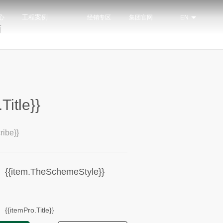
心
工程案例
经销专区
集团官网
EN
南
.Title}}
ribe}}
{{item.TheSchemeStyle}}
{{itemPro.Title}}