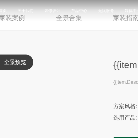
DECORATION DESIGN
首页
关于我们
装修设计
产品中心
无忧服务
媒体中
家装案例
全景合集
家装指
限公司，品牌商标注册于2000年，专注于美化建筑和
品类，构建起瓷砖产品全屋定制应用体系，通过上万
与本真”的设计主旨，甄选全球珍稀的天然原石作为设
卖店和营销网点，打通了线上线下的营销服务渠道，为消
神，使顾客在感受艺术化产品的同时，享受高品质的
超百家房地产企业和千万业主提供优质的产品与服
、大板、岩板等品类，秉承“每个家 都值得拥有蒙娜丽
考和选择。
多纹理设计、多质感工艺、多规格的动态组合打破常
同时，蒙娜丽莎对服务体系进行全新升级，推出“微笑
的生活方式需求。
作业务树立典范。
全景预览
全景预览
{{item
笑作为营销服务的核心精神，使顾客在感受艺术化产品
限表达，为人们提供源源不断的美学灵感，创造无界
打通陶瓷大板岩板销售的“最后一公里”，解决消费者家装
神回报，满足人们多样的生活方式需求。
{{item.Desc
方案风格:
选用产品: