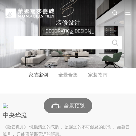
装修设计
DECORATION DESIGN
家装案例
全景合集
家装指南
全景预览
中央华庭
《微云孤月》 忧悒清远的气韵， 是遥远的不可触及的忧伤， 如微云
孤月， 只能遥望那天涯的距离。