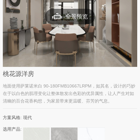
全景预览
桃花源洋房
地面使用萨莱诺米白 90-180FMB10667LRPM，如其名，设计的巧妙
在于以白色的肌理变化让整体散发出色彩的优异属性，让人产生对如
清幽的百合花香构想，为家居带来更温暖、芬芳的气息。
方案风格:
现代
选用产品: