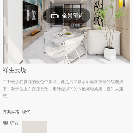
全景预览
祥生云境
白羽云纹在朦胧的夜色中飘洒，像是沾了露水沿着琴弦般的纹理滑
下，凝于尖上而摇摇欲坠，那种交织下的冷艳与轻柔感，直叫人迷
恋。
方案风格:
现代
选用产品: