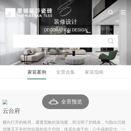
装修设计
DECORATION DESIGN
家装案例
全景合集
家装指南
全景预览
云台府
横向打开的格局，通透宽敞的落地窗，简洁明了的线条，勾勒出沉稳
优雅又不失时尚轻盈的东方空间，使居住者于此，心中疏朗宏大。一