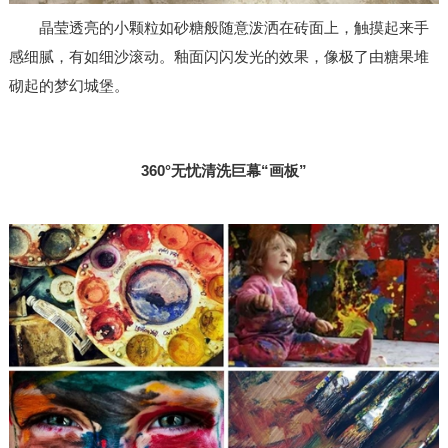
晶莹透亮的小颗粒如砂糖般随意泼洒在砖面上，触摸起来手
感细腻，有如细沙滚动。釉面闪闪发光的效果，像极了由糖果堆
砌起的梦幻城堡。
360°
无忧清洗巨幕
“
画板
”