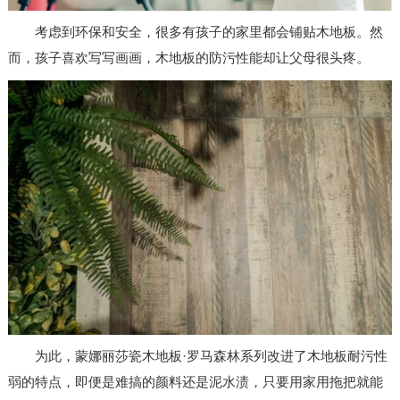
考虑到环保和安全，很多有孩子的家里都会铺贴木地板。然
而，孩子喜欢写写画画，木地板的防污性能却让父母很头疼。
为此，蒙娜丽莎瓷木地板·罗马森林系列改进了木地板耐污性
弱的特点，即便是难搞的颜料还是泥水渍，只要用家用拖把就能