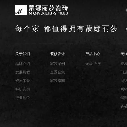
每个家 都值得拥有蒙娜丽莎
关于我们
装修设计
产品中心
无忧服务
媒体中心
工程案例
品牌介绍
家装案例
无极·石界
授权门店
品牌动态
公装案例
发展历程
全景合集
门店服务
产品解码
战略合作
蒙娜丽莎瓷砖品牌隶属蒙娜丽莎集团有
蒙娜丽莎陶瓷砖、陶瓷大板、岩板多种
蒙娜丽莎「無極·石界」系列遵循“无界
蒙娜丽莎在全国拥有超过4000家专
蒙娜丽莎的微笑作为营销服务的核心精
以完善的房地产战略合作管理体系，为
资质荣誉
家装指南
网络商城
集团新闻
关于我们
装修设计
产品中心
无
生活空间，产品涵盖陶瓷砖和陶瓷薄板
套家装案例的应用展示，为大家提供参
计蓝本，融合当代的材料应用美学，以
费者带来更多的消费与体验场景。与此
服务所带来的精神回报，满足人们多样
务，为陶瓷行业和房地产企业的战略合
莎”的品牌发展理念，将蒙娜丽莎的微
规、重构空间法则，实现情绪空间的无
服务”体系以及“密缝铺贴”系统，全面
品牌介绍
家装案例
无极·石界
授
科研实力
网销声明
供应商招募
的同时，享受高品质的服务所带来的精
无极的生活空间。
烦恼，实现无忧省心焕新家。
发展历程
全景合集
门
行业地位
铺贴指导
资质荣誉
家装指南
网
瓷砖百科
科研实力
网
行业地位
铺
瓷