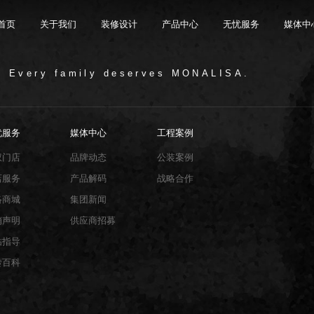
首页
关于我们
装修设计
产品中心
无忧服务
媒体中
/ Every family deserves MONALISA.
限公司，品牌商标注册于2000年，专注于美化建筑和
品类，构建起瓷砖产品全屋定制应用体系，通过上万
与本真”的设计主旨，甄选全球珍稀的天然原石作为设
卖店和营销网点，打通了线上线下的营销服务渠道，为消
神，使顾客在感受艺术化产品的同时，享受高品质的
超百家房地产企业和千万业主提供优质的产品与服
忧服务
媒体中心
工程案例
、大板、岩板等品类，秉承“每个家 都值得拥有蒙娜丽
考和选择。
多纹理设计、多质感工艺、多规格的动态组合打破常
同时，蒙娜丽莎对服务体系进行全新升级，推出“微笑
的生活方式需求。
作业务树立典范。
笑作为营销服务的核心精神，使顾客在感受艺术化产品
限表达，为人们提供源源不断的美学灵感，创造无界
打通陶瓷大板岩板销售的“最后一公里”，解决消费者家装
权门店
品牌动态
公装案例
神回报，满足人们多样的生活方式需求。
店服务
产品解码
战略合作
络商城
集团新闻
销声明
供应商招募
贴指导
砖百科