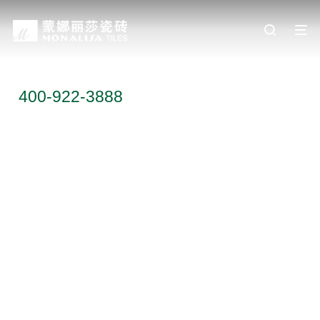
服务热线
400-922-3888
联系地址：广东省佛山市顺德区乐从镇天
成路蒙娜丽莎大厦
关注我们：
Copyright © 2024 蒙娜丽莎集团股份有限公司 版权所有
粤ICP备
17040327号