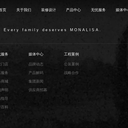
首页
关于我们
装修设计
产品中心
无忧服务
媒体中
/ Every family deserves MONALISA.
限公司，品牌商标注册于2000年，专注于美化建筑和
品类，构建起瓷砖产品全屋定制应用体系，通过上万
与本真”的设计主旨，甄选全球珍稀的天然原石作为设
卖店和营销网点，打通了线上线下的营销服务渠道，为消
神，使顾客在感受艺术化产品的同时，享受高品质的
超百家房地产企业和千万业主提供优质的产品与服
忧服务
媒体中心
工程案例
、大板、岩板等品类，秉承“每个家 都值得拥有蒙娜丽
考和选择。
多纹理设计、多质感工艺、多规格的动态组合打破常
同时，蒙娜丽莎对服务体系进行全新升级，推出“微笑
的生活方式需求。
作业务树立典范。
笑作为营销服务的核心精神，使顾客在感受艺术化产品
限表达，为人们提供源源不断的美学灵感，创造无界
打通陶瓷大板岩板销售的“最后一公里”，解决消费者家装
权门店
品牌动态
公装案例
神回报，满足人们多样的生活方式需求。
店服务
产品解码
战略合作
络商城
集团新闻
销声明
供应商招募
贴指导
砖百科