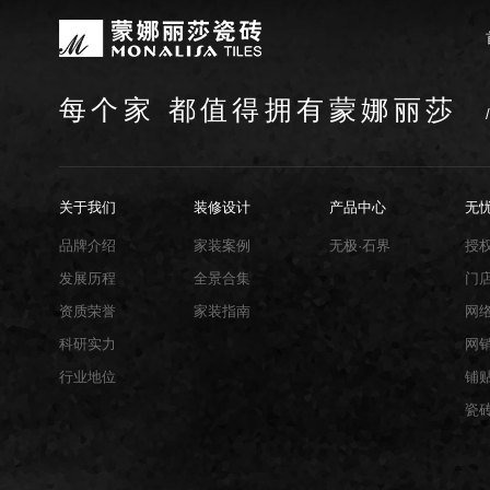
每个家 都值得拥有蒙娜丽莎
关于我们
装修设计
产品中心
无忧服务
媒体中心
工程案例
品牌介绍
家装案例
无极·石界
授权门店
品牌动态
公装案例
发展历程
全景合集
门店服务
产品解码
战略合作
蒙娜丽莎瓷砖品牌隶属蒙娜丽莎集团有
蒙娜丽莎陶瓷砖、陶瓷大板、岩板多种
蒙娜丽莎「無極·石界」系列遵循“无界
蒙娜丽莎在全国拥有超过4000家专
蒙娜丽莎的微笑作为营销服务的核心精
以完善的房地产战略合作管理体系，为
资质荣誉
家装指南
网络商城
集团新闻
关于我们
装修设计
产品中心
无
生活空间，产品涵盖陶瓷砖和陶瓷薄板
套家装案例的应用展示，为大家提供参
计蓝本，融合当代的材料应用美学，以
费者带来更多的消费与体验场景。与此
服务所带来的精神回报，满足人们多样
务，为陶瓷行业和房地产企业的战略合
莎”的品牌发展理念，将蒙娜丽莎的微
规、重构空间法则，实现情绪空间的无
服务”体系以及“密缝铺贴”系统，全面
品牌介绍
家装案例
无极·石界
授
科研实力
网销声明
供应商招募
的同时，享受高品质的服务所带来的精
无极的生活空间。
烦恼，实现无忧省心焕新家。
发展历程
全景合集
门
行业地位
铺贴指导
资质荣誉
家装指南
网
瓷砖百科
科研实力
网
行业地位
铺
瓷