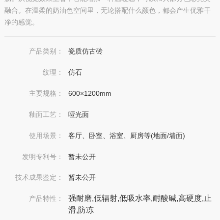
融合。在温柔的奶油色空间里，无论搭配什么颜色，都会产生优雅干
净的感觉。
产品类别：
瓷质仿古砖
纹理：
仿石
主要规格：
600×1200mm
釉面工艺：
哑光面
使用场景：
客厅、卧室、浴室、厨房等(地面/墙面)
发明专利号：
暂未公开
技术成果鉴定：
暂未公开
强耐磨,低辐射,低吸水率,耐酸碱,高硬度,止
产品特性：
滑,防冻