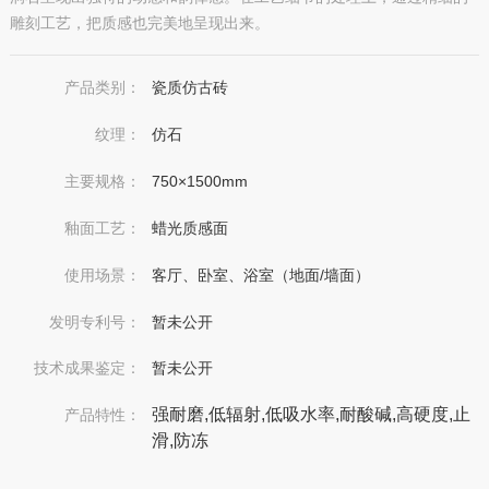
雕刻工艺，把质感也完美地呈现出来。
产品类别：
瓷质仿古砖
纹理：
仿石
主要规格：
750×1500mm
釉面工艺：
蜡光质感面
使用场景：
客厅、卧室、浴室（地面/墙面）
发明专利号：
暂未公开
技术成果鉴定：
暂未公开
强耐磨,低辐射,低吸水率,耐酸碱,高硬度,止
产品特性：
滑,防冻