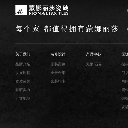
每个家 都值得拥有蒙娜丽莎
关于我们
装修设计
产品中心
无忧服务
媒体中心
工程案例
品牌介绍
家装案例
无极·石界
授权门店
品牌动态
公装案例
发展历程
全景合集
门店服务
产品解码
战略合作
蒙娜丽莎瓷砖品牌隶属蒙娜丽莎集团有
蒙娜丽莎陶瓷砖、陶瓷大板、岩板多种
蒙娜丽莎「無極·石界」系列遵循“无界
蒙娜丽莎在全国拥有超过4000家专
蒙娜丽莎的微笑作为营销服务的核心精
以完善的房地产战略合作管理体系，为
资质荣誉
家装指南
网络商城
集团新闻
关于我们
装修设计
产品中心
无
生活空间，产品涵盖陶瓷砖和陶瓷薄板
套家装案例的应用展示，为大家提供参
计蓝本，融合当代的材料应用美学，以
费者带来更多的消费与体验场景。与此
服务所带来的精神回报，满足人们多样
务，为陶瓷行业和房地产企业的战略合
莎”的品牌发展理念，将蒙娜丽莎的微
规、重构空间法则，实现情绪空间的无
服务”体系以及“密缝铺贴”系统，全面
品牌介绍
家装案例
无极·石界
授
科研实力
网销声明
供应商招募
的同时，享受高品质的服务所带来的精
无极的生活空间。
烦恼，实现无忧省心焕新家。
发展历程
全景合集
门
行业地位
铺贴指导
资质荣誉
家装指南
网
瓷砖百科
科研实力
网
行业地位
铺
瓷