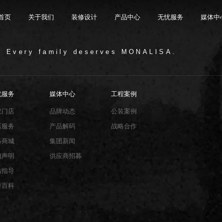
首页
关于我们
装修设计
产品中心
无忧服务
媒体中
/ Every family deserves MONALISA.
限公司，品牌商标注册于2000年，专注于美化建筑和
品类，构建起瓷砖产品全屋定制应用体系，通过上万
与本真”的设计主旨，甄选全球珍稀的天然原石作为设
卖店和营销网点，打通了线上线下的营销服务渠道，为消
神，使顾客在感受艺术化产品的同时，享受高品质的
超百家房地产企业和千万业主提供优质的产品与服
忧服务
媒体中心
工程案例
、大板、岩板等品类，秉承“每个家 都值得拥有蒙娜丽
考和选择。
多纹理设计、多质感工艺、多规格的动态组合打破常
同时，蒙娜丽莎对服务体系进行全新升级，推出“微笑
的生活方式需求。
作业务树立典范。
笑作为营销服务的核心精神，使顾客在感受艺术化产品
限表达，为人们提供源源不断的美学灵感，创造无界
打通陶瓷大板岩板销售的“最后一公里”，解决消费者家装
权门店
品牌动态
公装案例
神回报，满足人们多样的生活方式需求。
店服务
产品解码
战略合作
络商城
集团新闻
销声明
供应商招募
贴指导
砖百科