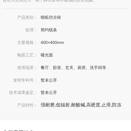
产品类别：
细炻仿古砖
纹理：
简约线条
主要规格：
400×400mm
釉面工艺：
哑光面
使用场景：
餐厅、卧室、玄关、厨房、洗手间等
发明专利号：
暂未公开
技术成果鉴定：
暂未公开
强耐磨,低辐射,耐酸碱,高硬度,止滑,防冻
产品特性：