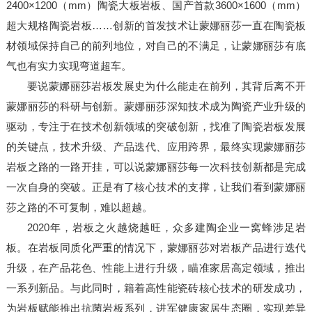
2400×1200（mm）陶瓷大板岩板、国产首款3600×1600（mm）
超大规格陶瓷岩板……创新的首发技术让蒙娜丽莎一直在陶瓷板
材领域保持自己的前列地位，对自己的不满足，让蒙娜丽莎有底
气也有实力实现弯道超车。
要说蒙娜丽莎岩板发展史为什么能走在前列，其背后离不开
蒙娜丽莎的科研与创新。蒙娜丽莎深知技术成为陶瓷产业升级的
驱动，专注于在技术创新领域的突破创新，找准了陶瓷岩板发展
的关键点，技术升级、产品迭代、应用跨界，最终实现蒙娜丽莎
岩板之路的一路开挂，可以说蒙娜丽莎每一次科技创新都是完成
一次自身的突破。正是有了核心技术的支撑，让我们看到蒙娜丽
莎之路的不可复制，难以超越。
2020年，岩板之火越烧越旺，众多建陶企业一窝蜂涉足岩
板。在岩板同质化严重的情况下，蒙娜丽莎对岩板产品进行迭代
升级，在产品花色、性能上进行升级，瞄准家居高定领域，推出
一系列新品。与此同时，籍着高性能瓷砖核心技术的研发成功，
为岩板赋能推出抗菌岩板系列，进军健康家居生态圈，实现差异