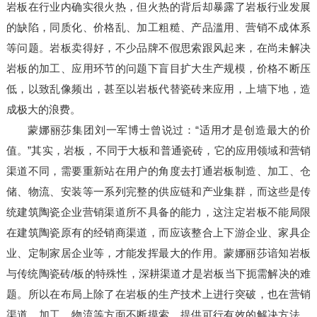
岩板在行业内确实很火热，但火热的背后却暴露了岩板行业发展
的缺陷，同质化、价格乱、加工粗糙、产品滥用、营销不成体系
等问题。岩板卖得好，不少品牌不假思索跟风起来，在尚未解决
岩板的加工、应用环节的问题下盲目扩大生产规模，价格不断压
低，以致乱像频出，甚至以岩板代替瓷砖来应用，上墙下地，造
成极大的浪费。
蒙娜丽莎集团刘一军博士曾说过：“适用才是创造最大的价
值。”其实，岩板，不同于大板和普通瓷砖，它的应用领域和营销
渠道不同，需要重新站在用户的角度去打通岩板制造、加工、仓
储、物流、安装等一系列完整的供应链和产业集群，而这些是传
统建筑陶瓷企业营销渠道所不具备的能力，这注定岩板不能局限
在建筑陶瓷原有的经销商渠道，而应该整合上下游企业、家具企
业、定制家居企业等，才能发挥最大的作用。蒙娜丽莎谙知岩板
与传统陶瓷砖/板的特殊性，深耕渠道才是岩板当下扼需解决的难
题。所以在布局上除了在岩板的生产技术上进行突破，也在营销
渠道、加工、物流等方面不断摸索，提供可行有效的解决方法，