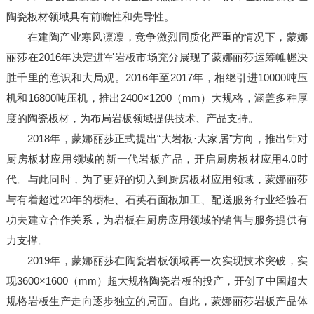
陶瓷板材领域具有前瞻性和先导性。
在建陶产业寒风凛凛，竞争激烈同质化严重的情况下，蒙娜
丽莎在2016年决定进军岩板市场充分展现了蒙娜丽莎运筹帷幄决
胜千里的意识和大局观。2016年至2017年，相继引进10000吨压
机和16800吨压机，推出2400×1200（mm）大规格，涵盖多种厚
度的陶瓷板材，为布局岩板领域提供技术、产品支持。
2018年，蒙娜丽莎正式提出“大岩板·大家居”方向，推出针对
厨房板材应用领域的新一代岩板产品，开启厨房板材应用4.0时
代。与此同时，为了更好的切入到厨房板材应用领域，蒙娜丽莎
与有着超过20年的橱柜、石英石面板加工、配送服务行业经验石
功夫建立合作关系，为岩板在厨房应用领域的销售与服务提供有
力支撑。
2019年，蒙娜丽莎在陶瓷岩板领域再一次实现技术突破，实
现3600×1600（mm）超大规格陶瓷岩板的投产，开创了中国超大
规格岩板生产走向逐步独立的局面。自此，蒙娜丽莎岩板产品体