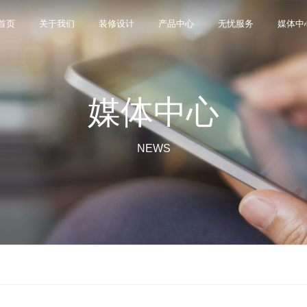
首页
关于我们
装修设计
产品中心
无忧服务
媒体中
媒体中心
限公司，品牌商标注册于2000年，专注于美化建筑和
品类，构建起瓷砖产品全屋定制应用体系，通过上万
与本真”的设计主旨，甄选全球珍稀的天然原石作为设
卖店和营销网点，打通了线上线下的营销服务渠道，为消
神，使顾客在感受艺术化产品的同时，享受高品质的
超百家房地产企业和千万业主提供优质的产品与服
、大板、岩板等品类，秉承“每个家 都值得拥有蒙娜丽
考和选择。
多纹理设计、多质感工艺、多规格的动态组合打破常
同时，蒙娜丽莎对服务体系进行全新升级，推出“微笑
的生活方式需求。
作业务树立典范。
NEWS
笑作为营销服务的核心精神，使顾客在感受艺术化产品
限表达，为人们提供源源不断的美学灵感，创造无界
打通陶瓷大板岩板销售的“最后一公里”，解决消费者家装
神回报，满足人们多样的生活方式需求。