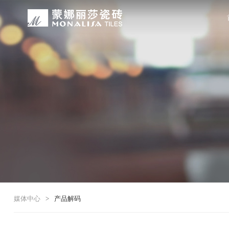
关于我们
装修设计
产品中心
无忧服务
媒体中心
工程案例
品牌介绍
家装案例
无极·石界
授权门店
品牌动态
公装案例
发展历程
全景合集
门店服务
产品解码
战略合作
蒙娜丽莎瓷砖品牌隶属蒙娜丽莎集团有
蒙娜丽莎陶瓷砖、陶瓷大板、岩板多种
蒙娜丽莎「無極·石界」系列遵循“无界
蒙娜丽莎在全国拥有超过4000家专
蒙娜丽莎的微笑作为营销服务的核心精
以完善的房地产战略合作管理体系，为
资质荣誉
家装指南
网络商城
集团新闻
生活空间，产品涵盖陶瓷砖和陶瓷薄板
套家装案例的应用展示，为大家提供参
计蓝本，融合当代的材料应用美学，以
费者带来更多的消费与体验场景。与此
服务所带来的精神回报，满足人们多样
务，为陶瓷行业和房地产企业的战略合
莎”的品牌发展理念，将蒙娜丽莎的微
规、重构空间法则，实现情绪空间的无
服务”体系以及“密缝铺贴”系统，全面
科研实力
网销声明
供应商招募
的同时，享受高品质的服务所带来的精
无极的生活空间。
烦恼，实现无忧省心焕新家。
行业地位
铺贴指导
瓷砖百科
媒体中心
>
产品解码