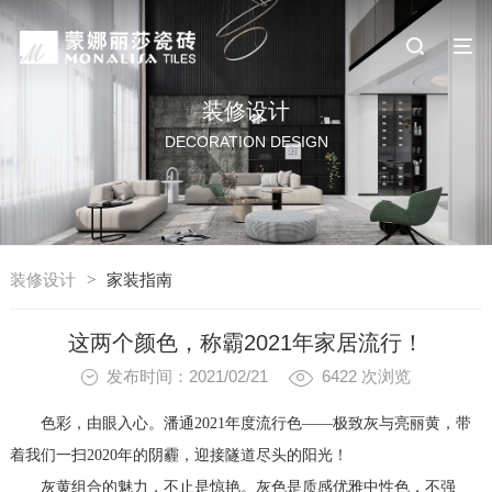
装修设计
DECORATION DESIGN
装修设计
>
家装指南
这两个颜色，称霸2021年家居流行！
发布时间：2021/02/21
6422
次浏览
色彩，由眼入心。潘通
2021
年度流行色
——
极致灰与亮丽黄，带
着我们一扫
2020
年的阴霾，迎接隧道尽头的阳光！
灰黄组合的魅力，不止是惊艳。灰色是质感优雅中性色，不强