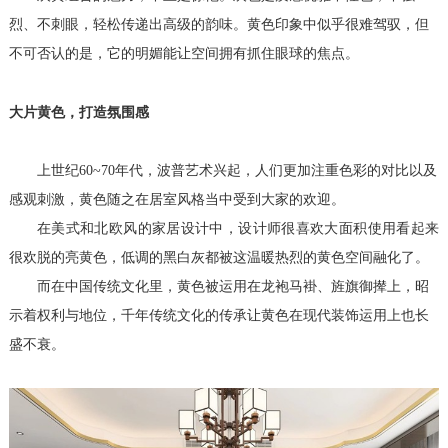
烈、不刺眼，轻松传递出高级的韵味。黄色印象中似乎很难驾驭，但
不可否认的是，它的明媚能让空间拥有抓住眼球的焦点。
大片黄色，打造氛围感
上世纪
60~70
年代，波普艺术兴起，人们更加注重色彩的对比以及
感观刺激，黄色随之在居室风格当中受到大家的欢迎。
在美式和北欧风的家居设计中，设计师很喜欢大面积使用看起来
很欢脱的亮黄色，低调的黑白灰都被这温暖热烈的黄色空间融化了。
而在中国传统文化里，黄色被运用在龙袍马褂、旌旗御撵上，昭
示着权利与地位，千年传统文化的传承让黄色在现代装饰运用上也长
盛不衰。