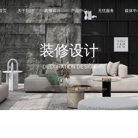
首页
关于我们
装修设计
产品中心
无忧服务
媒体中
装修设计
限公司，品牌商标注册于2000年，专注于美化建筑和
品类，构建起瓷砖产品全屋定制应用体系，通过上万
与本真”的设计主旨，甄选全球珍稀的天然原石作为设
卖店和营销网点，打通了线上线下的营销服务渠道，为消
神，使顾客在感受艺术化产品的同时，享受高品质的
超百家房地产企业和千万业主提供优质的产品与服
、大板、岩板等品类，秉承“每个家 都值得拥有蒙娜丽
考和选择。
多纹理设计、多质感工艺、多规格的动态组合打破常
同时，蒙娜丽莎对服务体系进行全新升级，推出“微笑
的生活方式需求。
作业务树立典范。
DECORATION DESIGN
笑作为营销服务的核心精神，使顾客在感受艺术化产品
限表达，为人们提供源源不断的美学灵感，创造无界
打通陶瓷大板岩板销售的“最后一公里”，解决消费者家装
神回报，满足人们多样的生活方式需求。