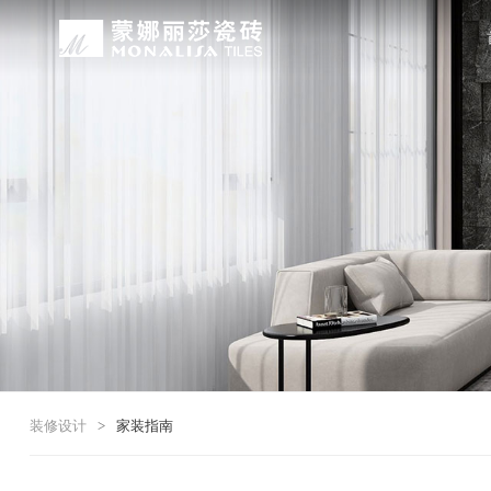
关于我们
装修设计
产品中心
无忧服务
媒体中心
工程案例
品牌介绍
家装案例
无极·石界
授权门店
品牌动态
公装案例
发展历程
全景合集
门店服务
产品解码
战略合作
蒙娜丽莎瓷砖品牌隶属蒙娜丽莎集团有
蒙娜丽莎陶瓷砖、陶瓷大板、岩板多种
蒙娜丽莎「無極·石界」系列遵循“无界
蒙娜丽莎在全国拥有超过4000家专
蒙娜丽莎的微笑作为营销服务的核心精
以完善的房地产战略合作管理体系，为
资质荣誉
家装指南
网络商城
集团新闻
生活空间，产品涵盖陶瓷砖和陶瓷薄板
套家装案例的应用展示，为大家提供参
计蓝本，融合当代的材料应用美学，以
费者带来更多的消费与体验场景。与此
服务所带来的精神回报，满足人们多样
务，为陶瓷行业和房地产企业的战略合
莎”的品牌发展理念，将蒙娜丽莎的微
规、重构空间法则，实现情绪空间的无
服务”体系以及“密缝铺贴”系统，全面
科研实力
网销声明
供应商招募
的同时，享受高品质的服务所带来的精
无极的生活空间。
烦恼，实现无忧省心焕新家。
行业地位
铺贴指导
瓷砖百科
装修设计
>
家装指南