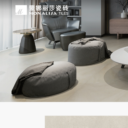
关于我们
装修设计
产品中心
无忧服务
媒体中心
工程案例
品牌介绍
家装案例
无极·石界
授权门店
品牌动态
公装案例
发展历程
全景合集
门店服务
产品解码
战略合作
蒙娜丽莎瓷砖品牌隶属蒙娜丽莎集团有
蒙娜丽莎陶瓷砖、陶瓷大板、岩板多种
蒙娜丽莎「無極·石界」系列遵循“无界
蒙娜丽莎在全国拥有超过4000家专
蒙娜丽莎的微笑作为营销服务的核心精
以完善的房地产战略合作管理体系，为
资质荣誉
家装指南
网络商城
集团新闻
生活空间，产品涵盖陶瓷砖和陶瓷薄板
套家装案例的应用展示，为大家提供参
计蓝本，融合当代的材料应用美学，以
费者带来更多的消费与体验场景。与此
服务所带来的精神回报，满足人们多样
务，为陶瓷行业和房地产企业的战略合
莎”的品牌发展理念，将蒙娜丽莎的微
规、重构空间法则，实现情绪空间的无
服务”体系以及“密缝铺贴”系统，全面
科研实力
网销声明
供应商招募
的同时，享受高品质的服务所带来的精
无极的生活空间。
烦恼，实现无忧省心焕新家。
行业地位
铺贴指导
瓷砖百科