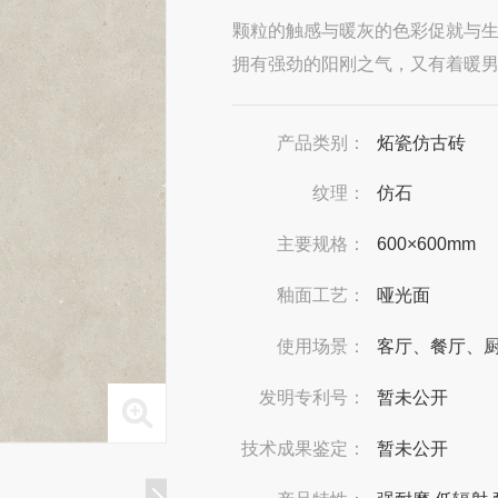
颗粒的触感与暖灰的色彩促就与
拥有强劲的阳刚之气，又有着暖
产品类别：
炻瓷仿古砖
纹理：
仿石
主要规格：
600×600mm
釉面工艺：
哑光面
使用场景：
客厅、餐厅、
发明专利号：
暂未公开
技术成果鉴定：
暂未公开