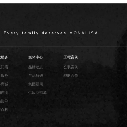
/ Every family deserves MONALISA.
忧服务
媒体中心
工程案例
权门店
品牌动态
公装案例
店服务
产品解码
战略合作
络商城
集团新闻
销声明
供应商招募
贴指导
砖百科