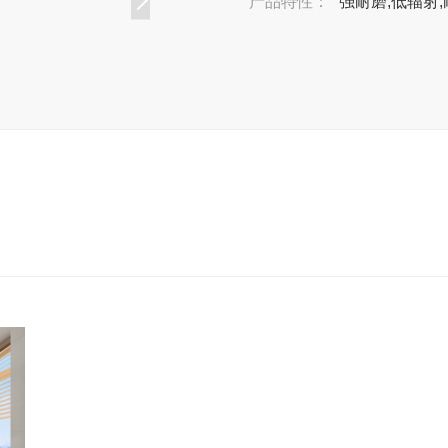
产品特性：
强耐磨,低辐射,