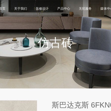
首页
关于我们
装修设计
产品中心
无忧服务
媒体中
仿古砖
限公司，品牌商标注册于2000年，专注于美化建筑和
品类，构建起瓷砖产品全屋定制应用体系，通过上万
与本真”的设计主旨，甄选全球珍稀的天然原石作为设
卖店和营销网点，打通了线上线下的营销服务渠道，为消
神，使顾客在感受艺术化产品的同时，享受高品质的
超百家房地产企业和千万业主提供优质的产品与服
、大板、岩板等品类，秉承“每个家 都值得拥有蒙娜丽
考和选择。
多纹理设计、多质感工艺、多规格的动态组合打破常
同时，蒙娜丽莎对服务体系进行全新升级，推出“微笑
的生活方式需求。
作业务树立典范。
笑作为营销服务的核心精神，使顾客在感受艺术化产品
限表达，为人们提供源源不断的美学灵感，创造无界
打通陶瓷大板岩板销售的“最后一公里”，解决消费者家装
神回报，满足人们多样的生活方式需求。
斯巴达克斯 6FKN0