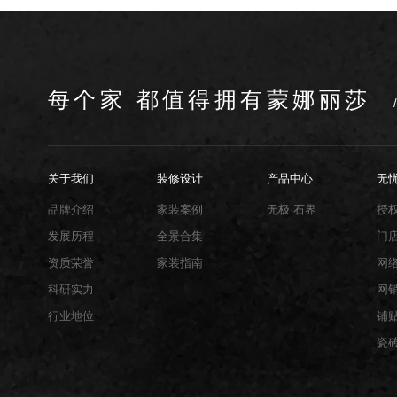
每个家 都值得拥有蒙娜丽莎
关于我们
装修设计
产品中心
无
品牌介绍
家装案例
无极·石界
授
发展历程
全景合集
门
资质荣誉
家装指南
网
科研实力
网
行业地位
铺
瓷