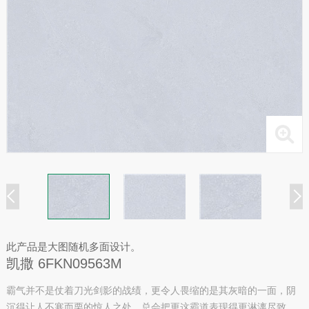
此产品是大图随机多面设计。
凯撒 6FKN09563M
霸气并不是仗着刀光剑影的战绩，更令人畏缩的是其灰暗的一面，阴
沉得让人不寒而栗的惊人之处，总会把更这霸道表现得更淋漓尽致。