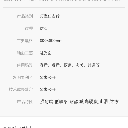
产品类别：
炻瓷仿古砖
纹理：
仿石
主要规格：
600×600mm
釉面工艺：
哑光面
使用场景：
客厅、餐厅、厨房、玄关、过道等
发明专利号：
暂未公开
技术成果鉴定：
暂未公开
强耐磨,低辐射,耐酸碱,高硬度,止滑,防冻
产品特性：