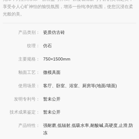
享受令人心旷神怡的愉悦氛围，增添一份纯净的氛围，使您沉浸在柔
光般的美。
产品类别：
瓷质仿古砖
纹理：
仿石
主要规格：
750×1500mm
釉面工艺：
微模具面
使用场景：
客厅、卧室、浴室、厨房等(地面/墙面)
发明专利号：
暂未公开
技术成果鉴定：
暂未公开
产品特性：
强耐磨,低辐射,低吸水率,耐酸碱,高硬度,止滑,防
冻