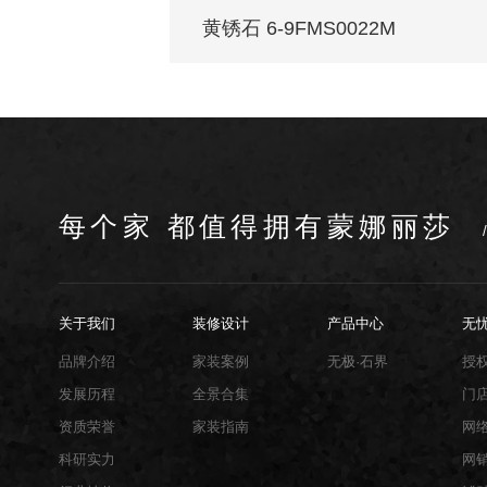
黄锈石 6-9FMS0022M
每个家 都值得拥有蒙娜丽莎
关于我们
装修设计
产品中心
无
品牌介绍
家装案例
无极·石界
授
发展历程
全景合集
门
资质荣誉
家装指南
网
科研实力
网