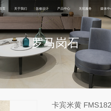
首页
关于我们
装修设计
产品中心
无忧服务
媒体中
罗马岗石
限公司，品牌商标注册于2000年，专注于美化建筑和
品类，构建起瓷砖产品全屋定制应用体系，通过上万
与本真”的设计主旨，甄选全球珍稀的天然原石作为设
卖店和营销网点，打通了线上线下的营销服务渠道，为消
神，使顾客在感受艺术化产品的同时，享受高品质的
超百家房地产企业和千万业主提供优质的产品与服
、大板、岩板等品类，秉承“每个家 都值得拥有蒙娜丽
考和选择。
多纹理设计、多质感工艺、多规格的动态组合打破常
同时，蒙娜丽莎对服务体系进行全新升级，推出“微笑
的生活方式需求。
作业务树立典范。
笑作为营销服务的核心精神，使顾客在感受艺术化产品
限表达，为人们提供源源不断的美学灵感，创造无界
打通陶瓷大板岩板销售的“最后一公里”，解决消费者家装
神回报，满足人们多样的生活方式需求。
卡宾米黄 FMS182