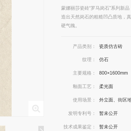
蒙娜丽莎瓷砖“罗马岗石”系列新
造出天然岗石的粗糙凹凸质地，
硬气魄。
产品类别：
瓷质仿古砖
纹理：
仿石
主要规格：
800×1600mm
釉面工艺：
柔光面
使用场景：
外立面、街区
发明专利号：
暂未公开
技术成果鉴定：
暂未公开