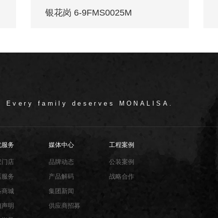
银花岗 6-9FMS0025M
/ Every family deserves MONALISA.
忧服务
媒体中心
工程案例
权门店
品牌动态
公装案例
店服务
产品解码
战略合作
络商城
集团新闻
销声明
供应商招募