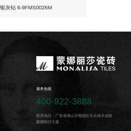
银灰钻 6-9FMS0026M
古典灰麻 6-
服务热线
400-922-3888
联系地址：广东省佛山市顺德区乐从镇天成路
蒙娜丽莎大厦