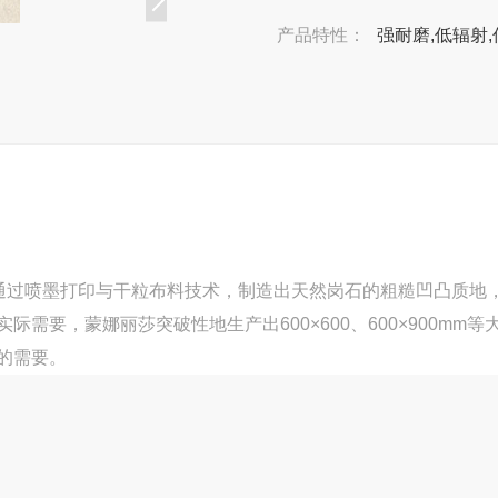
产品特性：
强耐磨,低辐射,
新通过喷墨打印与干粒布料技术，制造出天然岗石的粗糙凹凸质地
需要，蒙娜丽莎突破性地生产出600×600、600×900m
的需要。