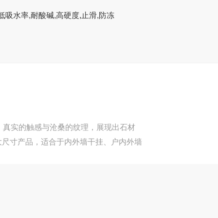
低吸水率,耐酸碱,高硬度,止滑,防冻
，真实的触感与沧桑的纹理，展现出石材
m等大尺寸产品，适合于内外墙干挂、户内外墙