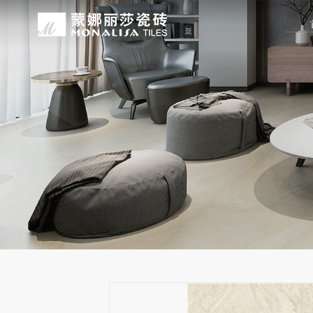
关于我们
装修设计
产品中心
无忧服务
媒体中心
工程案例
品牌介绍
家装案例
无极·石界
授权门店
品牌动态
公装案例
发展历程
全景合集
门店服务
产品解码
战略合作
蒙娜丽莎瓷砖品牌隶属蒙娜丽莎集团有
蒙娜丽莎陶瓷砖、陶瓷大板、岩板多种
蒙娜丽莎「無極·石界」系列遵循“无界
蒙娜丽莎在全国拥有超过4000家专
蒙娜丽莎的微笑作为营销服务的核心精
以完善的房地产战略合作管理体系，为
资质荣誉
家装指南
网络商城
集团新闻
生活空间，产品涵盖陶瓷砖和陶瓷薄板
套家装案例的应用展示，为大家提供参
计蓝本，融合当代的材料应用美学，以
费者带来更多的消费与体验场景。与此
服务所带来的精神回报，满足人们多样
务，为陶瓷行业和房地产企业的战略合
莎”的品牌发展理念，将蒙娜丽莎的微
规、重构空间法则，实现情绪空间的无
服务”体系以及“密缝铺贴”系统，全面
科研实力
网销声明
供应商招募
的同时，享受高品质的服务所带来的精
无极的生活空间。
烦恼，实现无忧省心焕新家。
行业地位
铺贴指导
瓷砖百科