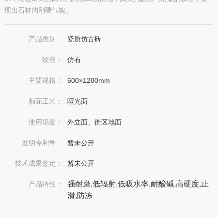
现出石材的刚硬气魄。
产品类别：
瓷质仿古砖
纹理：
仿石
主要规格：
600×1200mm
釉面工艺：
哑光面
使用场景：
外立面、街区地面
发明专利号：
暂未公开
技术成果鉴定：
暂未公开
强耐磨,低辐射,低吸水率,耐酸碱,高硬度,止
产品特性：
滑,防冻