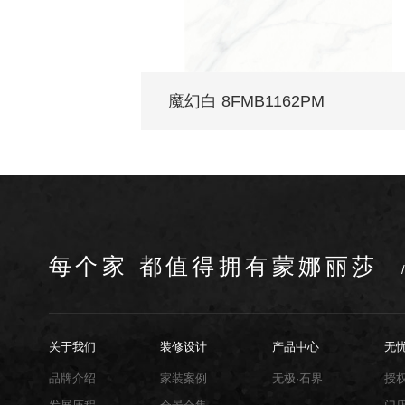
魔幻白 8FMB1162PM
每个家 都值得拥有蒙娜丽莎
关于我们
装修设计
产品中心
无
品牌介绍
家装案例
无极·石界
授