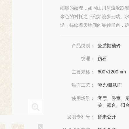
细腻的纹理，如同山川河流般跌
米色的衬托之下宛如漫步云端。
游，描绘着天地间的曼妙景色，
产品类别：
瓷质抛釉砖
纹理：
仿石
主要规格：
600×1200mm
釉面工艺：
哑光/肌肤面
使用场景：
客厅、卧室、
关、露台、阳
发明专利号：
暂未公开