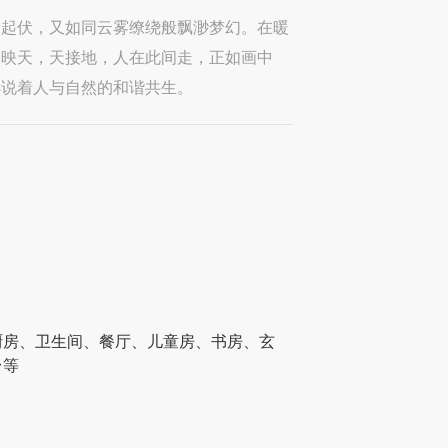
宕起伏，又如同云雾缭绕般飘渺梦幻。在暖
水映天，天接地，人在此间走，正如画中
诉说着人与自然的和谐共生。
厨房、卫生间、餐厅、儿童房、书房、玄
台等