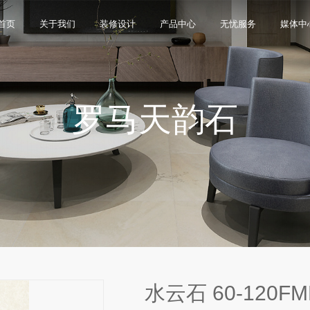
首页
关于我们
装修设计
产品中心
无忧服务
媒体中
罗马天韵石
限公司，品牌商标注册于2000年，专注于美化建筑和
品类，构建起瓷砖产品全屋定制应用体系，通过上万
与本真”的设计主旨，甄选全球珍稀的天然原石作为设
卖店和营销网点，打通了线上线下的营销服务渠道，为消
神，使顾客在感受艺术化产品的同时，享受高品质的
超百家房地产企业和千万业主提供优质的产品与服
、大板、岩板等品类，秉承“每个家 都值得拥有蒙娜丽
考和选择。
多纹理设计、多质感工艺、多规格的动态组合打破常
同时，蒙娜丽莎对服务体系进行全新升级，推出“微笑
的生活方式需求。
作业务树立典范。
笑作为营销服务的核心精神，使顾客在感受艺术化产品
限表达，为人们提供源源不断的美学灵感，创造无界
打通陶瓷大板岩板销售的“最后一公里”，解决消费者家装
神回报，满足人们多样的生活方式需求。
水云石 60-120FM