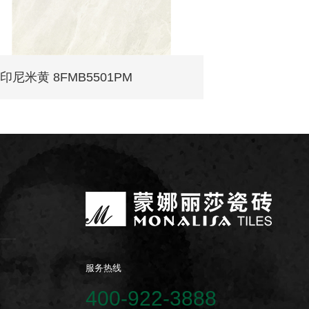
印尼米黄 8FMB5501PM
巴厘灰 8FM
服务热线
400-922-3888