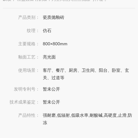
产品类别：
瓷质抛釉砖
纹理：
仿石
主要规格：
800×800mm
釉面工艺：
亮光面
使用场景：
客厅、餐厅、厨房、卫生间、阳台、卧室、玄
关、过道等
发明专利号：
暂未公开
技术成果鉴定：
暂未公开
产品特性：
强耐磨,低辐射,低吸水率,耐酸碱,高硬度,止滑,防
冻