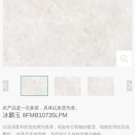
此产品是一石多面，具体以发货为准。
冰麟玉 8FMB10735LPM
以温润柔和的浅色调为基调，宛如冬日初融的暖雪。细腻纹理似灵动
麟纹， 轻盈且富有韵致，为空间注入丝丝优雅与神秘 。