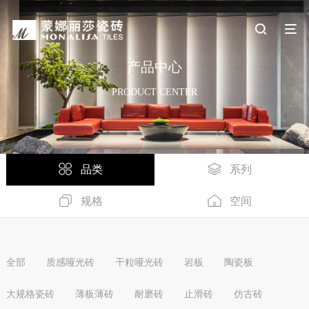
产品中心
PRODUCT CENTER
品类
系列
规格
空间
全部
质感哑光砖
干粒哑光砖
岩板
陶瓷板
大规格瓷砖
薄板薄砖
耐磨砖
止滑砖
仿古砖