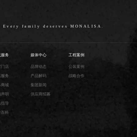
/ Every family deserves MONALISA.
忧服务
媒体中心
工程案例
权门店
品牌动态
公装案例
店服务
产品解码
战略合作
络商城
集团新闻
销声明
供应商招募
贴指导
砖百科