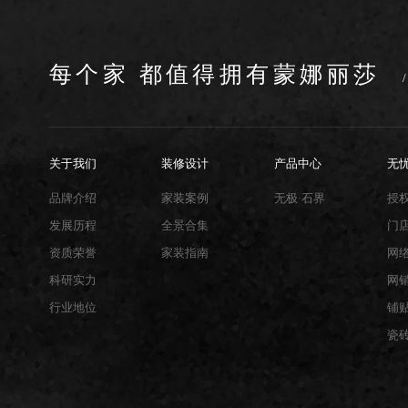
每个家 都值得拥有蒙娜丽莎
关于我们
装修设计
产品中心
无
品牌介绍
家装案例
无极·石界
授
发展历程
全景合集
门
资质荣誉
家装指南
网
科研实力
网
行业地位
铺
瓷