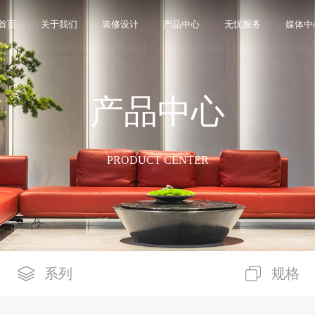
首页
关于我们
装修设计
产品中心
无忧服务
媒体中
产品中心
限公司，品牌商标注册于2000年，专注于美化建筑和
品类，构建起瓷砖产品全屋定制应用体系，通过上万
界与本真”的设计主旨，甄选全球珍稀的天然原石作为设
卖店和营销网点，打通了线上线下的营销服务渠道，为消
神，使顾客在感受艺术化产品的同时，享受高品质的
超百家房地产企业和千万业主提供优质的产品与服
、大板、岩板等品类，秉承“每个家 都值得拥有蒙娜丽
考和选择。
多纹理设计、多质感工艺、多规格的动态组合打破常
同时，蒙娜丽莎对服务体系进行全新升级，推出“微笑
的生活方式需求。
作业务树立典范。
笑作为营销服务的核心精神，使顾客在感受艺术化产品
限表达，为人们提供源源不断的美学灵感，创造无界
打通陶瓷大板岩板销售的“最后一公里”，解决消费者家
PRODUCT CENTER
神回报，满足人们多样的生活方式需求。
系列
规格