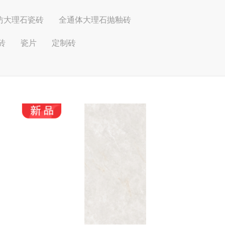
仿大理石瓷砖
全通体大理石抛釉砖
砖
瓷片
定制砖