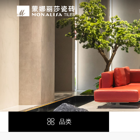
关于我们
装修设计
产品中心
无忧服务
媒体中心
工程案例
品牌介绍
家装案例
无极·石界
授权门店
品牌动态
公装案例
发展历程
全景合集
门店服务
产品解码
战略合作
蒙娜丽莎瓷砖品牌隶属蒙娜丽莎集团有
蒙娜丽莎陶瓷砖、陶瓷大板、岩板多种
蒙娜丽莎「無極·石界」系列遵循“无
蒙娜丽莎在全国拥有超过4000家专
蒙娜丽莎的微笑作为营销服务的核心精
以完善的房地产战略合作管理体系，为
资质荣誉
家装指南
网络商城
集团新闻
生活空间，产品涵盖陶瓷砖和陶瓷薄板
套家装案例的应用展示，为大家提供参
计蓝本，融合当代的材料应用美学，以
费者带来更多的消费与体验场景。与此
服务所带来的精神回报，满足人们多样
务，为陶瓷行业和房地产企业的战略合
莎”的品牌发展理念，将蒙娜丽莎的微
规、重构空间法则，实现情绪空间的无
服务”体系以及“密缝铺贴”系统，全面
科研实力
网销声明
供应商招募
的同时，享受高品质的服务所带来的精
无极的生活空间。
装烦恼，实现无忧省心焕新家。
行业地位
铺贴指导
瓷砖百科
品类