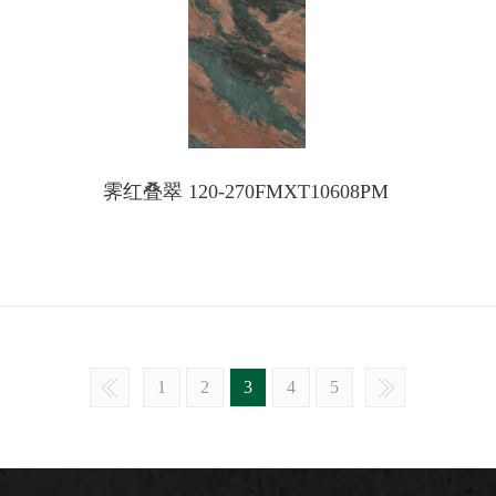
霁红叠翠 120-270FMXT10608PM
1
2
3
4
5