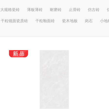
大规格瓷砖
薄板薄砖
耐磨砖
止滑砖
仿古砖
干粒镜面瓷质砖
干粒釉面砖
瓷木地板
岗石
小地