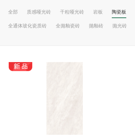
全部
质感哑光砖
干粒哑光砖
岩板
陶瓷板
全通体玻化瓷质砖
全抛釉瓷砖
抛釉砖
抛光砖