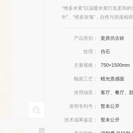
“维多米黄”以温暖米黄打造柔和
叶”、“维多玫瑰”，自然与浪漫
产品类别：
瓷质仿古砖
纹理：
仿石
主要规格：
750×1500mm
釉面工艺：
蜡光质感面
使用场景：
客厅、餐厅、
发明专利号：
暂未公开
技术成果鉴定：
暂未公开