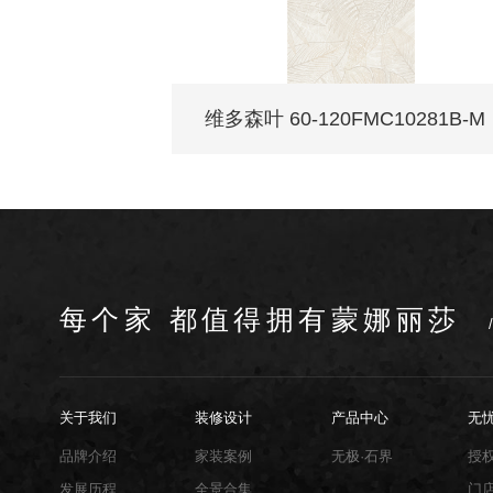
维多森叶 60-120FMC10281B-M
每个家 都值得拥有蒙娜丽莎
关于我们
装修设计
产品中心
无
品牌介绍
家装案例
无极·石界
授
发展历程
全景合集
门