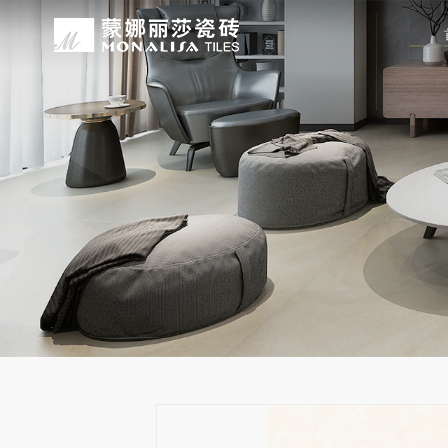
关于我们
装修设计
产品中心
无忧服务
媒体中心
工程案例
品牌介绍
家装案例
无极·石界
授权门店
品牌动态
公装案例
发展历程
全景合集
门店服务
产品解码
战略合作
蒙娜丽莎瓷砖品牌隶属蒙娜丽莎集团有
蒙娜丽莎陶瓷砖、陶瓷大板、岩板多种
蒙娜丽莎「無極·石界」系列遵循“无界
蒙娜丽莎在全国拥有超过4000家专
蒙娜丽莎的微笑作为营销服务的核心精
以完善的房地产战略合作管理体系，为
资质荣誉
家装指南
网络商城
集团新闻
生活空间，产品涵盖陶瓷砖和陶瓷薄板
套家装案例的应用展示，为大家提供参
计蓝本，融合当代的材料应用美学，以
费者带来更多的消费与体验场景。与此
服务所带来的精神回报，满足人们多样
务，为陶瓷行业和房地产企业的战略合
莎”的品牌发展理念，将蒙娜丽莎的微
规、重构空间法则，实现情绪空间的无
服务”体系以及“密缝铺贴”系统，全面
科研实力
网销声明
供应商招募
的同时，享受高品质的服务所带来的精
无极的生活空间。
烦恼，实现无忧省心焕新家。
行业地位
铺贴指导
瓷砖百科