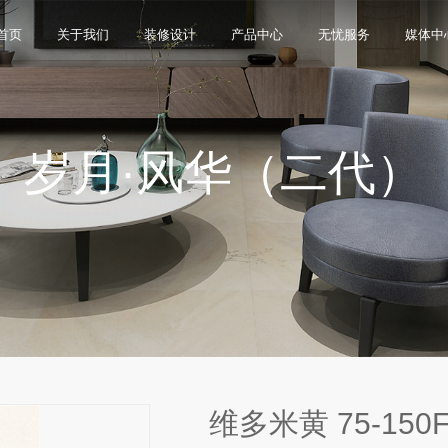
首页
关于我们
装修设计
产品中心
无忧服务
媒体中
岁月·风华（二代）
限公司，品牌商标注册于2000年，专注于美化建筑和
品类，构建起瓷砖产品全屋定制应用体系，通过上万
与本真”的设计主旨，甄选全球珍稀的天然原石作为设
卖店和营销网点，打通了线上线下的营销服务渠道，为消
神，使顾客在感受艺术化产品的同时，享受高品质的
超百家房地产企业和千万业主提供优质的产品与服
、大板、岩板等品类，秉承“每个家 都值得拥有蒙娜丽
考和选择。
多纹理设计、多质感工艺、多规格的动态组合打破常
同时，蒙娜丽莎对服务体系进行全新升级，推出“微笑
的生活方式需求。
作业务树立典范。
笑作为营销服务的核心精神，使顾客在感受艺术化产品
限表达，为人们提供源源不断的美学灵感，创造无界
打通陶瓷大板岩板销售的“最后一公里”，解决消费者家装
神回报，满足人们多样的生活方式需求。
维多米黄 75-150F