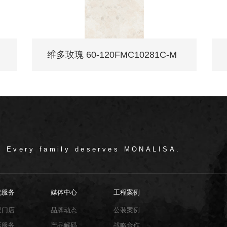
维多玫瑰 60-120FMC10281C-M
/ Every family deserves MONALISA.
忧服务
媒体中心
工程案例
权门店
品牌动态
公装案例
店服务
产品解码
战略合作