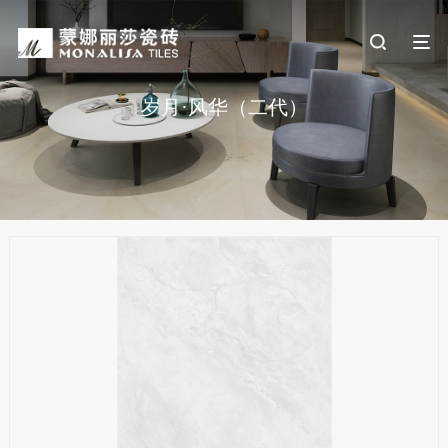
岁月·风华（二代）