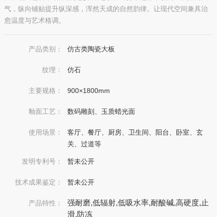
气，纵向铺贴提升纵深感，浑然天成的自然韵律。让现代空间兼具治
愈温度与艺术格调。
产品类别：
仿古类陶瓷大板
纹理：
仿石
主要规格：
900×1800mm
釉面工艺：
数码雕刻、玉质蜡光面
使用场景：
客厅、餐厅、厨房、卫生间、阳台、卧室、玄
关、过道等
发明专利号：
暂未公开
技术成果鉴定：
暂未公开
强耐磨,低辐射,低吸水率,耐酸碱,高硬度,止
产品特性：
滑,防冻