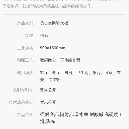
高端格调，让空间成为承载品味与故事的经典之作。
产品类别：
仿古类陶瓷大板
纹理：
仿石
主要规格：
900×1800mm
釉面工艺：
数码雕刻、玉质蜡光面
使用场景：
客厅、餐厅、厨房、卫生间、阳台、卧室、玄
关、过道等
发明专利号：
暂未公开
技术成果鉴定：
暂未公开
强耐磨,低辐射,低吸水率,耐酸碱,高硬度,止
产品特性：
滑,防冻