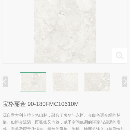
宝格丽金 90-180FMC10610M
源自意大利卡拉卡塔山脉，融合了奢华与永恒。金白色调交织的脉
络。如熔金流淌，既张扬又内敛，赋予空间低调的璀璨与温暖的质
感。完美适配意代轻奢、极简等风格，为墙、地面节注入自然灵性与