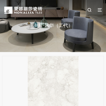
岁月·风华（二代）