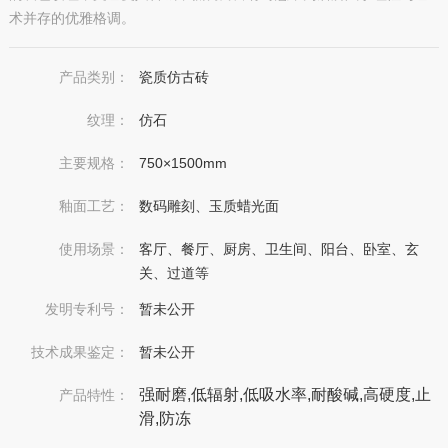
术并存的优雅格调。
产品类别：
瓷质仿古砖
纹理：
仿石
主要规格：
750×1500mm
釉面工艺：
数码雕刻、玉质蜡光面
使用场景：
客厅、餐厅、厨房、卫生间、阳台、卧室、玄
关、过道等
发明专利号：
暂未公开
技术成果鉴定：
暂未公开
强耐磨,低辐射,低吸水率,耐酸碱,高硬度,止
产品特性：
滑,防冻