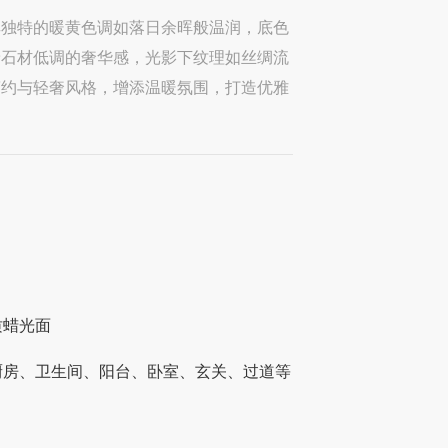
其独特的暖黄色调如落日余晖般温润，底色
予石材低调的奢华感，光影下纹理如丝绸流
简约与轻奢风格，增添温暖氛围，打造优雅
质蜡光面
厨房、卫生间、阳台、卧室、玄关、过道等