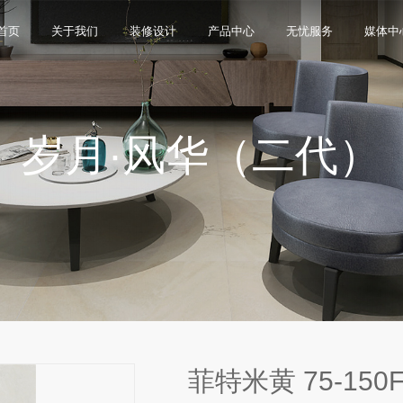
首页
关于我们
装修设计
产品中心
无忧服务
媒体中
岁月·风华（二代）
限公司，品牌商标注册于2000年，专注于美化建筑和
品类，构建起瓷砖产品全屋定制应用体系，通过上万
与本真”的设计主旨，甄选全球珍稀的天然原石作为设
卖店和营销网点，打通了线上线下的营销服务渠道，为消
神，使顾客在感受艺术化产品的同时，享受高品质的
超百家房地产企业和千万业主提供优质的产品与服
、大板、岩板等品类，秉承“每个家 都值得拥有蒙娜丽
考和选择。
多纹理设计、多质感工艺、多规格的动态组合打破常
同时，蒙娜丽莎对服务体系进行全新升级，推出“微笑
的生活方式需求。
作业务树立典范。
笑作为营销服务的核心精神，使顾客在感受艺术化产品
限表达，为人们提供源源不断的美学灵感，创造无界
打通陶瓷大板岩板销售的“最后一公里”，解决消费者家装
神回报，满足人们多样的生活方式需求。
菲特米黄 75-150F