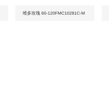
维多玫瑰 60-120FMC10281C-M
/ Every family deserves MONALISA.
忧服务
媒体中心
工程案例
权门店
品牌动态
公装案例
店服务
产品解码
战略合作
络商城
集团新闻