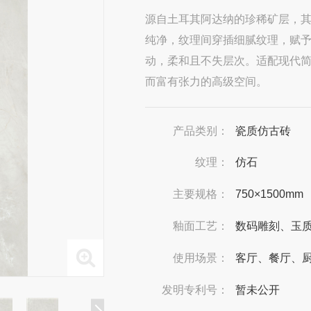
源自土耳其阿达纳的珍稀矿层，
纯净，纹理间穿插细腻纹理，赋
动，柔和且不失层次。适配现代
而富有张力的高级空间。
产品类别：
瓷质仿古砖
纹理：
仿石
主要规格：
750×1500mm
釉面工艺：
数码雕刻、玉
使用场景：
客厅、餐厅、
发明专利号：
暂未公开