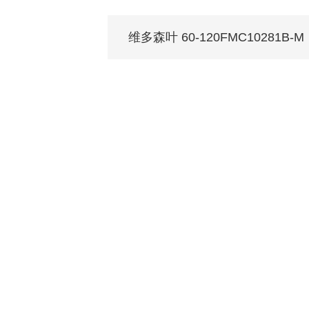
维多森叶 60-120FMC10281B-M
每个家 都值得拥有蒙娜丽莎
关于我们
装修设计
产品中心
无
品牌介绍
家装案例
无极·石界
授
发展历程
全景合集
门
资质荣誉
家装指南
网