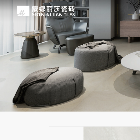
关于我们
装修设计
产品中心
无忧服务
媒体中心
工程案例
品牌介绍
家装案例
无极·石界
授权门店
品牌动态
公装案例
发展历程
全景合集
门店服务
产品解码
战略合作
蒙娜丽莎瓷砖品牌隶属蒙娜丽莎集团有
蒙娜丽莎陶瓷砖、陶瓷大板、岩板多种
蒙娜丽莎「無極·石界」系列遵循“无界
蒙娜丽莎在全国拥有超过4000家专
蒙娜丽莎的微笑作为营销服务的核心精
以完善的房地产战略合作管理体系，为
资质荣誉
家装指南
网络商城
集团新闻
生活空间，产品涵盖陶瓷砖和陶瓷薄板
套家装案例的应用展示，为大家提供参
计蓝本，融合当代的材料应用美学，以
费者带来更多的消费与体验场景。与此
服务所带来的精神回报，满足人们多样
务，为陶瓷行业和房地产企业的战略合
莎”的品牌发展理念，将蒙娜丽莎的微
规、重构空间法则，实现情绪空间的无
服务”体系以及“密缝铺贴”系统，全面
科研实力
网销声明
供应商招募
的同时，享受高品质的服务所带来的精
无极的生活空间。
烦恼，实现无忧省心焕新家。
行业地位
铺贴指导
瓷砖百科