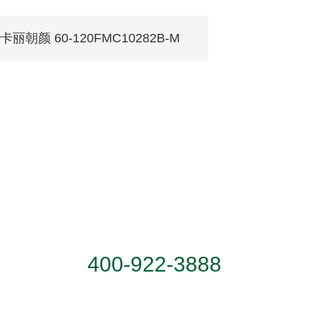
卡丽朝颜 60-120FMC10282B-M
服务热线
400-922-3888
联系地址：广东省佛山市顺德区乐从镇天成路
蒙娜丽莎大厦