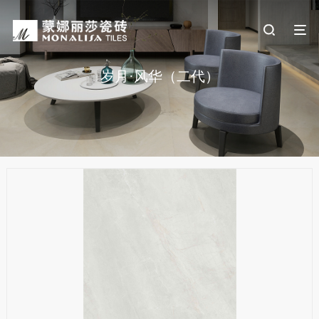
岁月·风华（二代）