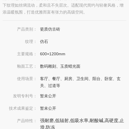
下纹理如丝绸流动，柔和且不失层次。适配现代简约与轻奢风格，增
添温暖氛围，打造优雅而富有张力的高级空间。
产品类别：
瓷质仿古砖
纹理：
仿石
主要规格：
600×1200mm
釉面工艺：
数码雕刻、玉质蜡光面
使用场景：
客厅、餐厅、厨房、卫生间、阳台、卧室、玄
关、过道等
发明专利号：
暂未公开
技术成果鉴定：
暂未公开
强耐磨,低辐射,低吸水率,耐酸碱,高硬度,止
产品特性：
滑,防冻