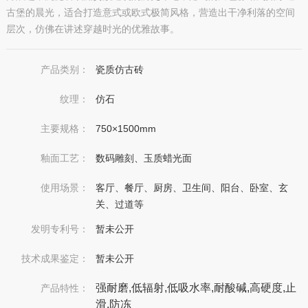
古堡的晨光，适合打造意式或欧式极简风格，营造出干净利落的空间
层次，仿佛在讲述穿越时光的优雅故事。
产品类别：
瓷质仿古砖
纹理：
仿石
主要规格：
750×1500mm
釉面工艺：
数码雕刻、玉质蜡光面
使用场景：
客厅、餐厅、厨房、卫生间、阳台、卧室、玄
关、过道等
发明专利号：
暂未公开
技术成果鉴定：
暂未公开
强耐磨,低辐射,低吸水率,耐酸碱,高硬度,止
产品特性：
滑,防冻