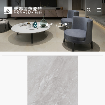
岁月·风华（二代）