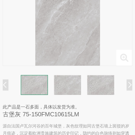
此产品是一石多面，具体以发货为准。
古堡灰 75-150FMC10615LM
源自法国卢瓦尔河谷的百年城堡，灰色纹理如同古堡石墙上斑驳的岁
月痕迹，沉淀着欧洲贵族建筑的历史印记，隐约的白色脉络则如穿透